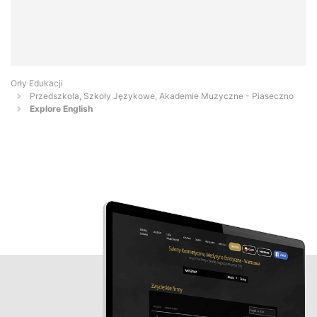
Orły Edukacji
Przedszkola, Szkoły Językowe, Akademie Muzyczne - Piaseczno
Explore English