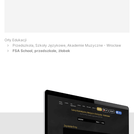
Orły Edukacji
Przedszkola, Szkoły Językowe, Akademie Muzyczne - Wrocław
FSA School, przedszkole, żłobek