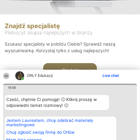
Znajdź specjalistę
Plebiscyt skupia najlepszych w branży
Szukasz specjalisty w pobliżu Ciebie? Sprawdź naszą
wyszukiwarkę. Korzystaj tylko z usług najlepszych!
Szukaj
ORŁY Edukacji
Live chat
19:56
Cześć, chętnie Ci pomogę! 🙂 Kliknij proszę w
odpowiedni temat rozmowy! 🙂
Organizator plebiscytu
Plebiscyt
Kontakt
Jestem Laureatem, chcę odebrać materiały
Bright Side Solutions sp. z o.
Laureaci
Kontakt
marketingowe
o. sp. k.
Lista
ul. Ruska 22
wszystkich
Chcę zgłosić swoją firmę do Orłów
Wrocław 50-079
Laureatów
Mam inną sprawę
KRS 0000749100 | Regon
Zasady