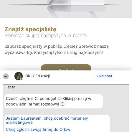
Znajdź specjalistę
Plebiscyt skupia najlepszych w branży
Szukasz specjalisty w pobliżu Ciebie? Sprawdź naszą
wyszukiwarkę. Korzystaj tylko z usług najlepszych!
Szukaj
ORŁY Edukacji
Live chat
22:10
Cześć, chętnie Ci pomogę! 🙂 Kliknij proszę w
odpowiedni temat rozmowy! 🙂
Organizator plebiscytu
Plebiscyt
Kontakt
Jestem Laureatem, chcę odebrać materiały
Bright Side Solutions sp. z o.
Laureaci
Kontakt
marketingowe
o. sp. k.
Lista
ul. Ruska 22
wszystkich
Chcę zgłosić swoją firmę do Orłów
Wrocław 50-079
Laureatów