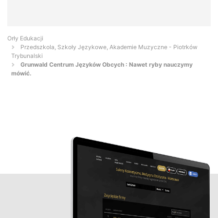
Orły Edukacji
Przedszkola, Szkoły Językowe, Akademie Muzyczne - Piotrków
Trybunalski
Grunwald Centrum Języków Obcych : Nawet ryby nauczymy
mówić.