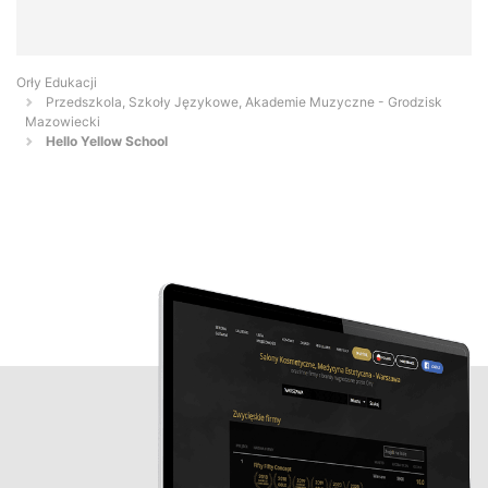
Orły Edukacji
Przedszkola, Szkoły Językowe, Akademie Muzyczne - Grodzisk
Mazowiecki
Hello Yellow School