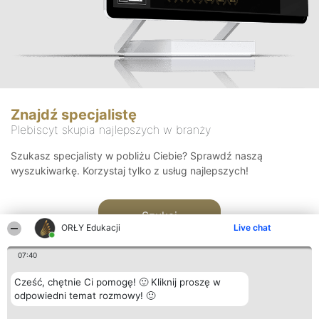
Znajdź specjalistę
Plebiscyt skupia najlepszych w branży
Szukasz specjalisty w pobliżu Ciebie? Sprawdź naszą
wyszukiwarkę. Korzystaj tylko z usług najlepszych!
Szukaj
ORŁY Edukacji
Live chat
07:40
Cześć, chętnie Ci pomogę! 🙂 Kliknij proszę w
odpowiedni temat rozmowy! 🙂