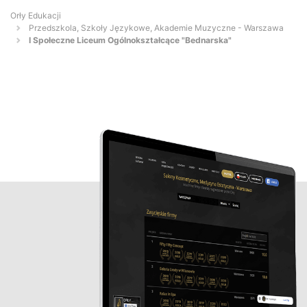
Orły Edukacji
Przedszkola, Szkoły Językowe, Akademie Muzyczne - Warszawa
I Społeczne Liceum Ogólnokształcące "Bednarska"