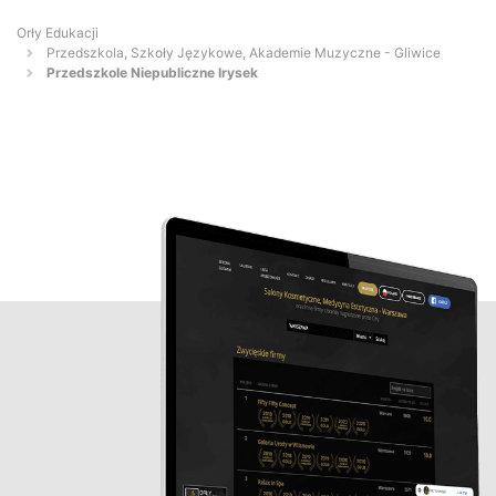
Orły Edukacji
Przedszkola, Szkoły Językowe, Akademie Muzyczne - Gliwice
Przedszkole Niepubliczne Irysek