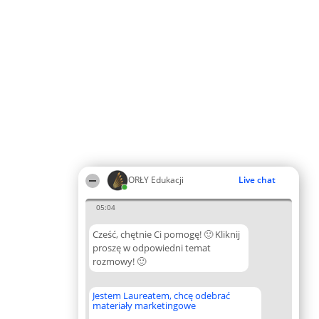
ORŁY Edukacji
Live chat
05:04
Cześć, chętnie Ci pomogę! 🙂 Kliknij
proszę w odpowiedni temat
rozmowy! 🙂
Jestem Laureatem, chcę odebrać
materiały marketingowe