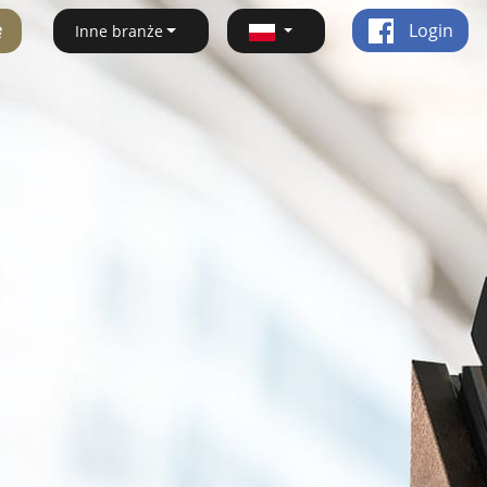
ę
Login
Inne branże