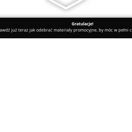
Gratulacje!
awdź już teraz jak odebrać materiały promocyjne, by móc w pełni c
ademie Muzyczne - Warszawa
Klub Malucha Przytulne Gniazdko
O firmie:
Klub Malucha Przytulne Gnia
zlokalizowany w Warszawie przy 
części miasta. Placówka mieśc
panuje domowa, bezpieczna at
Pokaż więcej >>
miesięcy do 4 lat. Każda przes
wszechstronnego rozwoju oraz 