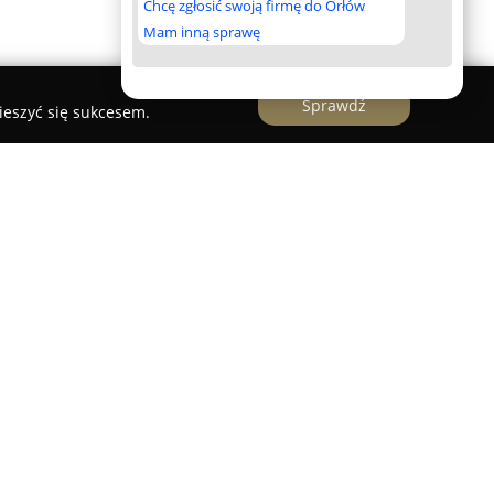
Chcę zgłosić swoją firmę do Orłów
Mam inną sprawę
Sprawdź
ieszyć się sukcesem.
zdko
stanowi kameralny klub dziecięcy,
ulicy Tapicerskiej 16a, w spokojnej, zielonej
i się w niewielkim domu jednorodzinnym, gdzie
mosfera przeznaczona dla dzieci w wieku od 10
trzeń jest zaprojektowana z myślą o wsparciu
beztroskiej zabawy najmłodszych.