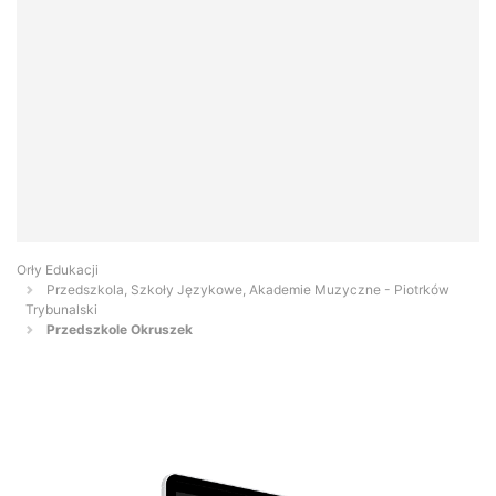
Orły Edukacji
Przedszkola, Szkoły Językowe, Akademie Muzyczne - Piotrków
Trybunalski
Przedszkole Okruszek