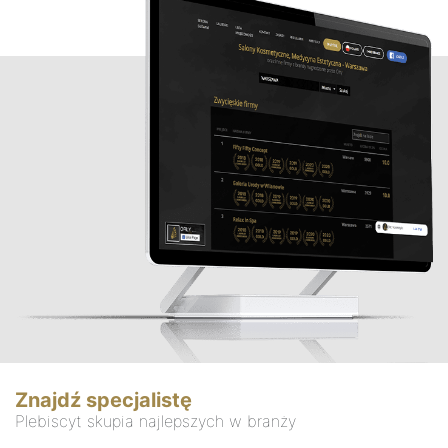
Znajdź specjalistę
Plebiscyt skupia najlepszych w branży