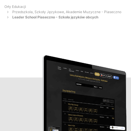
Orły Edukacji
Przedszkola, Szkoły Językowe, Akademie Muzyczne - Piaseczno
Leader School Piaseczno - Szkoła języków obcych