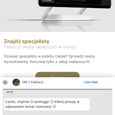
Znajdź specjalistę
Plebiscyt skupia najlepszych w branży
Szukasz specjalisty w pobliżu Ciebie? Sprawdź naszą
wyszukiwarkę. Korzystaj tylko z usług najlepszych!
Szukaj
ORŁY Edukacji
Live chat
04:16
Cześć, chętnie Ci pomogę! 🙂 Kliknij proszę w
odpowiedni temat rozmowy! 🙂