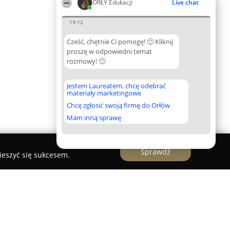
ORŁY Edukacji
Live chat
19:12
Cześć, chętnie Ci pomogę! 🙂 Kliknij
proszę w odpowiedni temat
rozmowy! 🙂
Jestem Laureatem, chcę odebrać
materiały marketingowe
Chcę zgłosić swoją firmę do Orłów
Mam inną sprawę
Sprawdź
ieszyć się sukcesem.