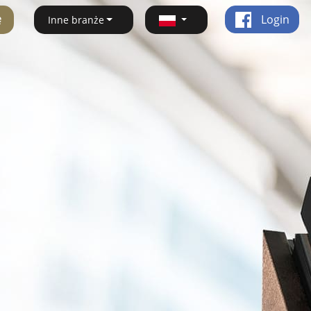
ę
Login
Inne branże