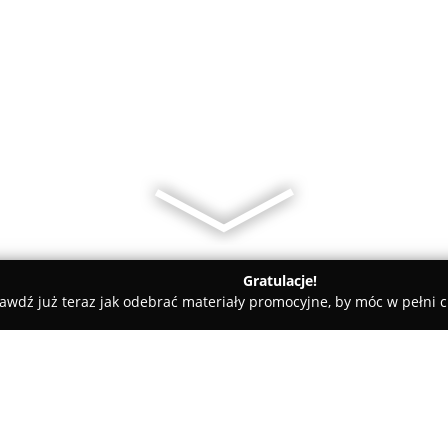
Gratulacje!
awdź już teraz jak odebrać materiały promocyjne, by móc w pełni c
ademie Muzyczne - Warszawa
Little Jumbo English Preschool