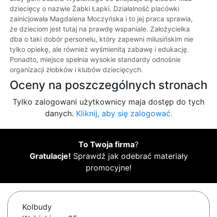
dziecięcy o nazwie Żabki Łapki. Działalność placówki
zainicjowała Magdalena Moczyńska i to jej praca sprawia,
że dzieciom jest tutaj na prawdę wspaniale. Założycielka
dba o taki dobór personelu, który zapewni milusińskim nie
tylko opiekę, ale również wyśmienitą zabawę i edukację.
Ponadto, miejsce spełnia wysokie standardy odnośnie
organizacji żłobków i klubów dziecięcych.
Oceny na poszczególnych stronach
Tylko zalogowani użytkownicy maja dostęp do tych
danych.
Kliknij, aby się zalogować.
To Twoja firma
?
Gratulacje!
Sprawdź jak odebrać materiały
promocyjne!
Kolbudy