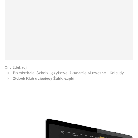
Orły Edukacji
Przedszkola, Szkoły Językowe, Akademie Muzyczne - Kolbudy
Żłobek Klub dziecięcy Żabki Łapki