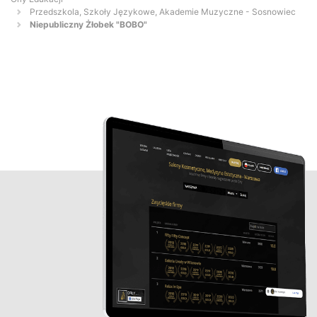
Przedszkola, Szkoły Językowe, Akademie Muzyczne - Sosnowiec
Niepubliczny Żłobek "BOBO"