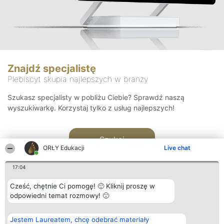
Znajdź specjalistę
Plebiscyt skupia najlepszych w branży
Szukasz specjalisty w pobliżu Ciebie? Sprawdź naszą
wyszukiwarkę. Korzystaj tylko z usług najlepszych!
Szukaj
ORŁY Edukacji
Live chat
17:04
Cześć, chętnie Ci pomogę! 🙂 Kliknij proszę w
odpowiedni temat rozmowy! 🙂
Organizator plebiscytu
Plebiscyt
Kontakt
Jestem Laureatem, chcę odebrać materiały
Bright Side Solutions sp. z o.
Laureaci
Kontakt