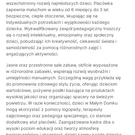
wszechstronny rozwój najmłodszych dzieci. Placówka
zapewnia maluchom w wieku od 6 miesięcy do 3 lat
bezpieczne, ciepłe otoczenie, skupiając się na
indywidualnych potrzebach i wyjątkowości każdego
dziecka. Wykwalifikowany zespół pedagogiczny troszczy
się o rozwój intelektualny, emocjonalny oraz społeczny
dzieci, pobudzając ich kreatywność, ciekawość świata i
samodzielność za pomocą różnorodnych zajęć i
angażujących aktywności.
Jasne oraz przestronne sale zabaw, obficie wyposażone
w różnorodne zabawki, wspierają rozwój wyobraźni i
umiejętności manualnych. Szczególną wagę przykłada się
do promowania zdrowego stylu życia, oferując dzieciom
wartościowe, pożywne posiłki bazujące na produktach
wysokiej jakości oraz organizując spacery na świeżym
powietrzu. W razie konieczności, dzieci w Małym Domku
mogą skorzystać z pomocy logopedy, terapeuty
zajęciowego oraz pedagoga specjalnego, co stanowi
dodatkowy atut placówki. Zaangażowana kadra dba o
wysoki poziom edukacji oraz tworzy atmosferę
bezpieczeństwa i akceptacji, dzięki czemu każde dziecko