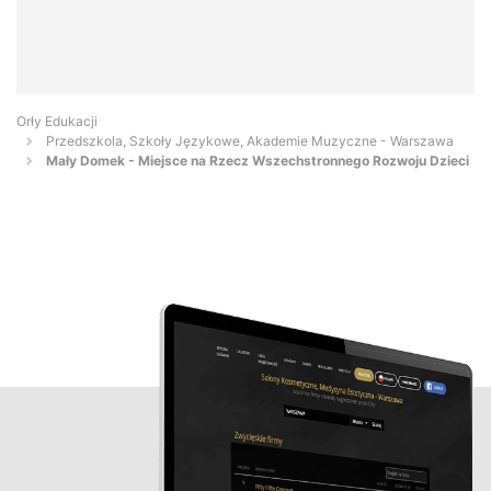
Orły Edukacji
Przedszkola, Szkoły Językowe, Akademie Muzyczne - Warszawa
Mały Domek - Miejsce na Rzecz Wszechstronnego Rozwoju Dzieci