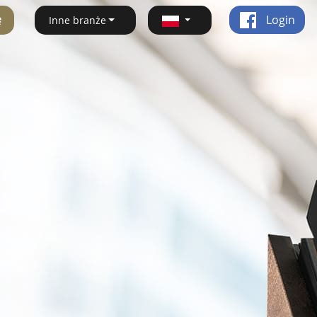
ę
Login
Inne branże