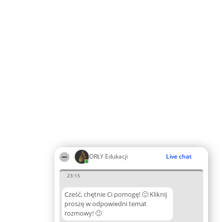
ORŁY Edukacji
Live chat
23:15
Cześć, chętnie Ci pomogę! 🙂 Kliknij
proszę w odpowiedni temat
rozmowy! 🙂