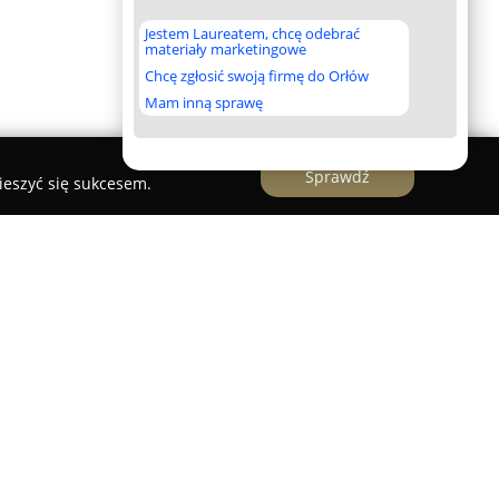
Jestem Laureatem, chcę odebrać
materiały marketingowe
Chcę zgłosić swoją firmę do Orłów
Mam inną sprawę
Sprawdź
ieszyć się sukcesem.
k
to uznana szkoła językowa z siedzibą w
 w nauczaniu języka angielskiego na różnych
erta obejmuje kompleksowe wsparcie w
owych oraz profesjonalne przygotowanie do