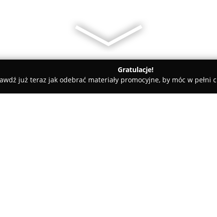
Gratulacje!
awdź już teraz jak odebrać materiały promocyjne, by móc w pełni c
ademie Muzyczne - Goleniów
mobile_english_marta_walancik
O firmie:
Mobile English Marta Walanci
Goleniowie, specjalizująca się
poziomach zaawansowania. Of
rozwijaniu umiejętności język
Pokaż więcej >>