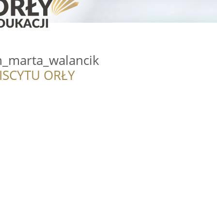
h_marta_walancik
ISCYTU ORŁY