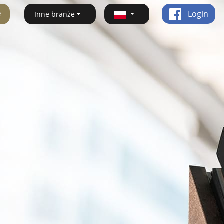
ę
Login
Inne branże