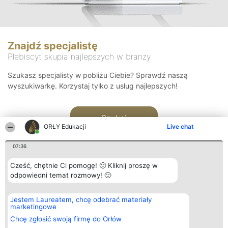
Znajdź specjalistę
Plebiscyt skupia najlepszych w branży
Szukasz specjalisty w pobliżu Ciebie? Sprawdź naszą
wyszukiwarkę. Korzystaj tylko z usług najlepszych!
Szukaj
ORŁY Edukacji
Live chat
07:36
Cześć, chętnie Ci pomogę! 🙂 Kliknij proszę w
odpowiedni temat rozmowy! 🙂
Organizator plebiscytu
Plebiscyt
Kontakt
Jestem Laureatem, chcę odebrać materiały
Bright Side Solutions sp. z o.
Laureaci
Kontakt
marketingowe
o. sp. k.
Lista
ul. Ruska 22
wszystkich
Chcę zgłosić swoją firmę do Orłów
Wrocław 50-079
Laureatów