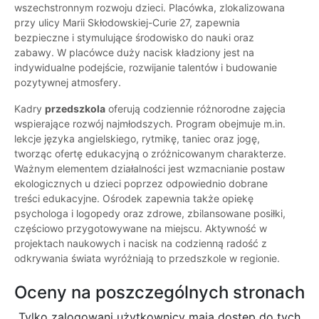
wszechstronnym rozwoju dzieci. Placówka, zlokalizowana
przy ulicy Marii Skłodowskiej-Curie 27, zapewnia
bezpieczne i stymulujące środowisko do nauki oraz
zabawy. W placówce duży nacisk kładziony jest na
indywidualne podejście, rozwijanie talentów i budowanie
pozytywnej atmosfery.
Kadry
przedszkola
oferują codziennie różnorodne zajęcia
wspierające rozwój najmłodszych. Program obejmuje m.in.
lekcje języka angielskiego, rytmikę, taniec oraz jogę,
tworząc ofertę edukacyjną o zróżnicowanym charakterze.
Ważnym elementem działalności jest wzmacnianie postaw
ekologicznych u dzieci poprzez odpowiednio dobrane
treści edukacyjne. Ośrodek zapewnia także opiekę
psychologa i logopedy oraz zdrowe, zbilansowane posiłki,
częściowo przygotowywane na miejscu. Aktywność w
projektach naukowych i nacisk na codzienną radość z
odkrywania świata wyróżniają to przedszkole w regionie.
Oceny na poszczególnych stronach
Tylko zalogowani użytkownicy maja dostęp do tych