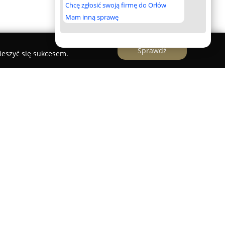
Chcę zgłosić swoją firmę do Orłów
Mam inną sprawę
Sprawdź
ieszyć się sukcesem.
ny w Łodzi przy ulicy Jaracza 68 funkcjonuje od
wka edukacyjno-opiekuńcza. Placówka zajmuje się
ćmi w wieku od ośmiu miesięcy do trzech lat,
 filozofii pedagogiki Marii Montessori. Głównym
e naturalnej ciekawości, samodzielności oraz
śród dzieci.