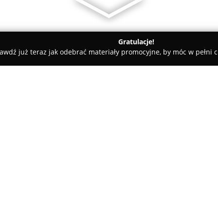
Gratulacje!
awdź już teraz jak odebrać materiały promocyjne, by móc w pełni c
ademie Muzyczne - Łódź
Żłobek Montessori
O firmie:
Żłobek Montessori
zlokalizowa
września 2011 roku jako placó
wszechstronną opieką nad dzie
opierając swoją działalność na
Pokaż więcej >>
celem instytucji jest wspierani
budowanie poczucia wartości w