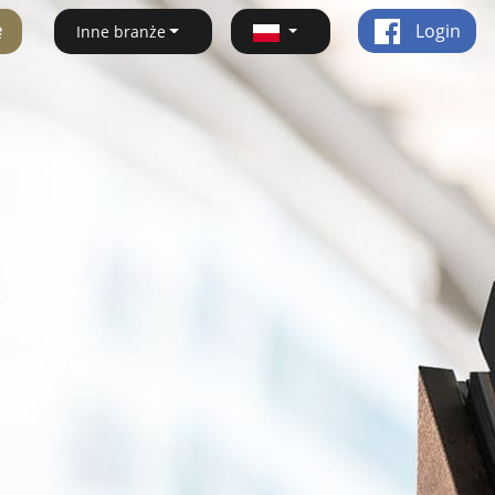
ę
Login
Inne branże