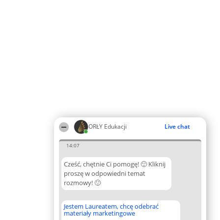
ORŁY Edukacji
Live chat
14:07
Cześć, chętnie Ci pomogę! 🙂 Kliknij
proszę w odpowiedni temat
rozmowy! 🙂
Jestem Laureatem, chcę odebrać
materiały marketingowe