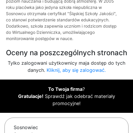
poziom nauczania i budującą dobrą atmosferę. W 2005
roku placówka jako jedyna szkoła niepubliczna w
Sosnowcu otrzymała certyfikat "Śląskiej Szkoły Jakości",
co stanowi potwierdzenie standardów edukacyjnych.
Dodatkowo, szkoła zapewnia uczniom i rodzicom dostęp
do Wirtualnego Dzienniczka, umożliwiającego
monitorowanie postępów w nauce.
Oceny na poszczególnych stronach
Tylko zalogowani użytkownicy maja dostęp do tych
danych.
Kliknij, aby się zalogować.
To Twoja firma
?
Gratulacje!
Sprawdź jak odebrać materiały
promocyjne!
Sosnowiec