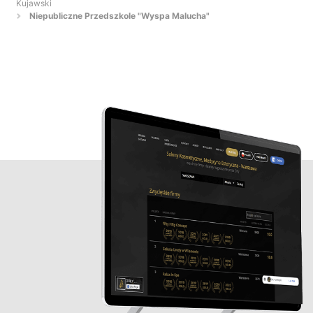
Kujawski
Niepubliczne Przedszkole "Wyspa Malucha"