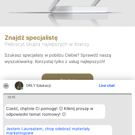
Znajdź specjalistę
Plebiscyt skupia najlepszych w branży
Szukasz specjalisty w pobliżu Ciebie? Sprawdź naszą
wyszukiwarkę. Korzystaj tylko z usług najlepszych!
Szukaj
ORŁY Edukacji
Live chat
12:15
Cześć, chętnie Ci pomogę! 🙂 Kliknij proszę w
odpowiedni temat rozmowy! 🙂
Organizator plebiscytu
Plebiscyt
Kontakt
Jestem Laureatem, chcę odebrać materiały
Bright Side Solutions sp. z o.
Laureaci
Kontakt
marketingowe
o. sp. k.
Lista