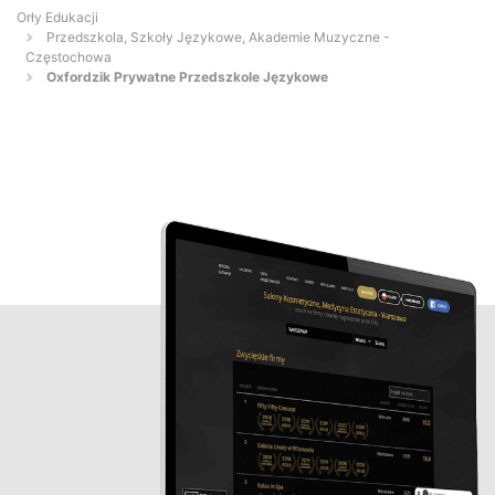
Orły Edukacji
Przedszkola, Szkoły Językowe, Akademie Muzyczne -
Częstochowa
Oxfordzik Prywatne Przedszkole Językowe