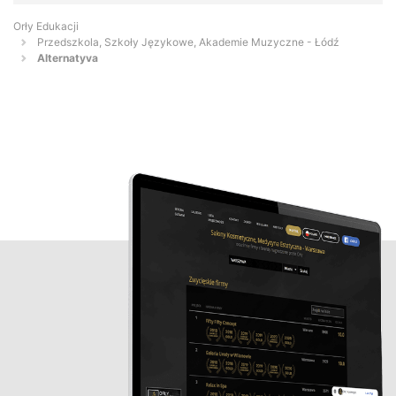
Orły Edukacji
Przedszkola, Szkoły Językowe, Akademie Muzyczne - Łódź
Alternatyva