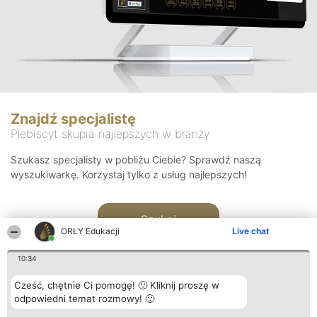
Znajdź specjalistę
Plebiscyt skupia najlepszych w branży
Szukasz specjalisty w pobliżu Ciebie? Sprawdź naszą
wyszukiwarkę. Korzystaj tylko z usług najlepszych!
Szukaj
ORŁY Edukacji
Live chat
10:34
Cześć, chętnie Ci pomogę! 🙂 Kliknij proszę w
odpowiedni temat rozmowy! 🙂