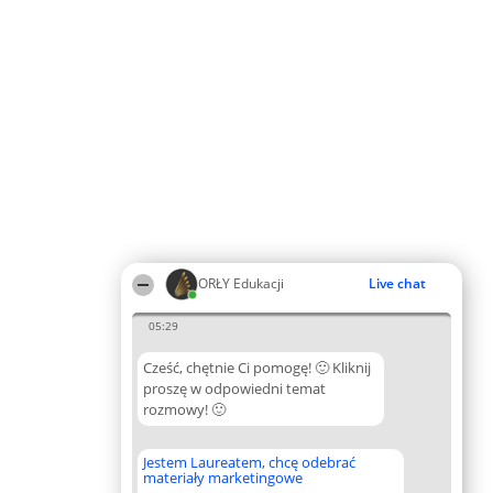
ORŁY Edukacji
Live chat
05:29
Cześć, chętnie Ci pomogę! 🙂 Kliknij
proszę w odpowiedni temat
rozmowy! 🙂
Jestem Laureatem, chcę odebrać
materiały marketingowe