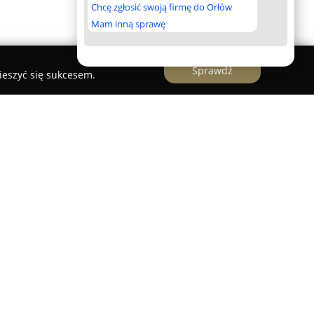
Chcę zgłosić swoją firmę do Orłów
Mam inną sprawę
Sprawdź
ieszyć się sukcesem.
alia Tengowska
z Lubawy funkcjonuje jako
jna, która jest obecna na rynku od 2009 roku.
zajęć z języka angielskiego, niemieckiego oraz
rty umożliwia również naukę innych języków
programy dostosowane do różnych grup
raz osób dorosłych – i oferuje lekcje
upach liczących do 6 uczestników, w parach albo