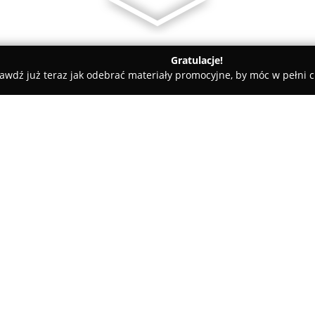
Gratulacje!
awdź już teraz jak odebrać materiały promocyjne, by móc w pełni c
ademie Muzyczne - Lubawa
Poliglota Natalia Tengowska
O firmie:
Szkoła językowa
Poliglota Nat
doświadczona placówka edukacy
Specjalizuje się w prowadzeniu 
hiszpańskiego, a w ramach ofe
Pokaż więcej >>
obcych. Szkoła przygotowuje 
wiekowych – dzieci, młodzieży o
organizowane w niewielkich gr