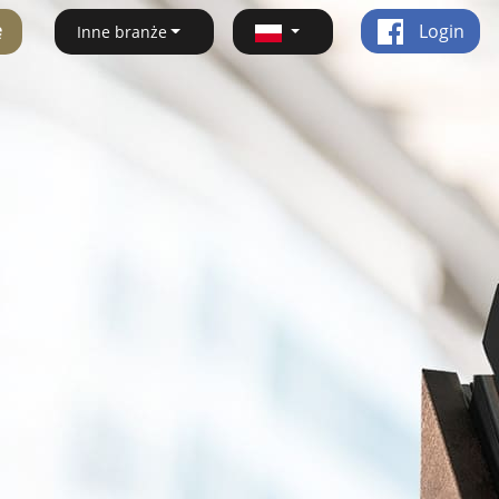
ę
Login
Inne branże