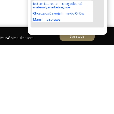
Jestem Laureatem, chcę odebrać
materiały marketingowe
Chcę zgłosić swoją firmę do Orłów
Mam inną sprawę
Sprawdź
ieszyć się sukcesem.
omyk"
 Promyk”
, położone na warszawskim Górnym
orskie Oko, działa nieprzerwanie od 1960 roku,
edukacyjne dla dzieci w wieku od 3 do 6 lat.
nowocześnie wyposażonymi oddziałami, w
 stu wychowanków. Kadrę przedszkola stanowią