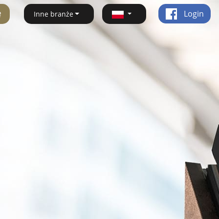
ę
Login
Inne branże