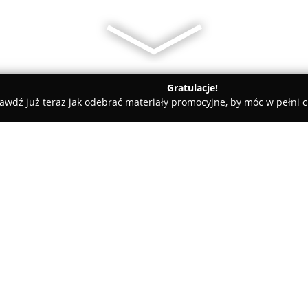
Gratulacje!
awdź już teraz jak odebrać materiały promocyjne, by móc w pełni c
ademie Muzyczne - Warszawa
Przedszkole nr 108 "Tęczowy Pr
k"
O firmie:
Przedszkole nr 108 „Tęczowy
Mokotowie w otoczeniu Parku M
oferując przyjazne środowisko 
Placówka dysponuje czterema 
których opiekę znajduje około