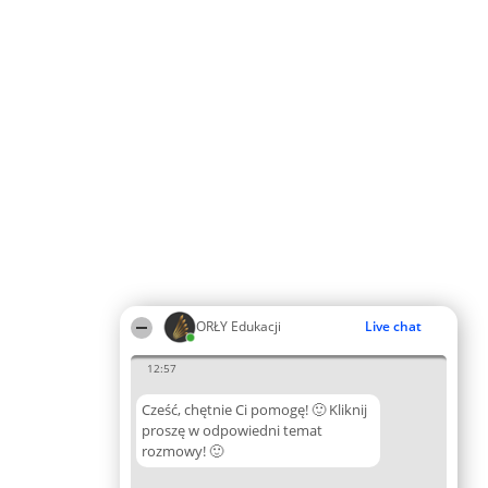
ORŁY Edukacji
Live chat
12:57
Cześć, chętnie Ci pomogę! 🙂 Kliknij
proszę w odpowiedni temat
rozmowy! 🙂