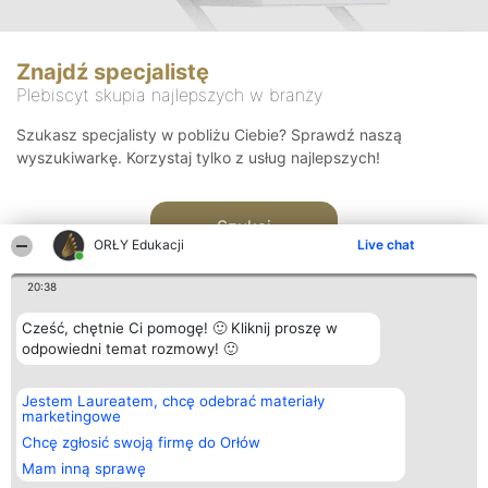
Znajdź specjalistę
Plebiscyt skupia najlepszych w branży
Szukasz specjalisty w pobliżu Ciebie? Sprawdź naszą
wyszukiwarkę. Korzystaj tylko z usług najlepszych!
Szukaj
ORŁY Edukacji
Live chat
20:38
Cześć, chętnie Ci pomogę! 🙂 Kliknij proszę w
odpowiedni temat rozmowy! 🙂
Organizator plebiscytu
Plebiscyt
Kontakt
Jestem Laureatem, chcę odebrać materiały
Bright Side Solutions sp. z o.
Laureaci
Kontakt
marketingowe
o. sp. k.
Lista
ul. Ruska 22
wszystkich
Chcę zgłosić swoją firmę do Orłów
Wrocław 50-079
Laureatów
Mam inną sprawę
KRS 0000749100 | Regon
Zasady
381313360 | NIP 8943132676
Regulamin