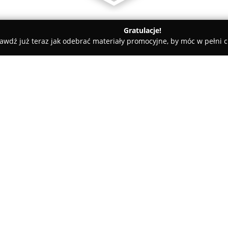
Gratulacje!
awdź już teraz jak odebrać materiały promocyjne, by móc w pełni c
ademie Muzyczne - Piaseczno
Przedszkole i Żłobek Magiczna Kr
na
O firmie:
Przedszkole i Żłobek Magiczna
Ignacego Krasickiego 205, to
rozwojowi dzieci w wieku od je
Nowej Woli i stawia na zapewn
Pokaż więcej >>
które wspiera kreatywność, sa
Magiczna Kraina realizuje pro
Ministerstwa Edukacji Narodow