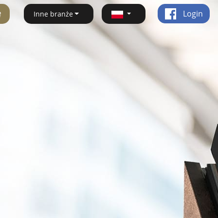
ę
Login
Inne branże