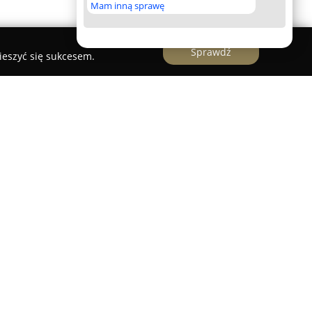
Mam inną sprawę
Sprawdź
ieszyć się sukcesem.
aina
 Kraina
zlokalizowane w Lesznowoli, przy ul.
 ośrodek edukacyjny dedykowany wszechstronnemu
dnego do sześciu lat. Placówka znajduje się w
ienie bezpiecznego oraz przyjaznego otoczenia,
modzielność i odpowiedzialność najmłodszych.
gram dydaktyczny zgodny z wytycznymi
ej, łącząc elementy nauczania z różnorodnymi