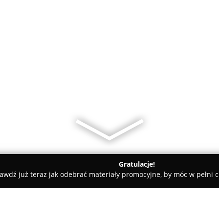
Gratulacje!
awdź już teraz jak odebrać materiały promocyjne, by móc w pełni c
ademie Muzyczne - Strzałkowo
Niepubliczne Przedszkole z Oddz