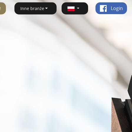
ę
Login
Inne branże