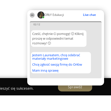
ORŁY Edukacji
Live chat
02:12
Cześć, chętnie Ci pomogę! 🙂 Kliknij
proszę w odpowiedni temat
rozmowy! 🙂
Jestem Laureatem, chcę odebrać
materiały marketingowe
Chcę zgłosić swoją firmę do Orłów
Mam inną sprawę
Sprawdź
ieszyć się sukcesem.
iałami Integracyjnymi i Żłobek w Strzałkowie