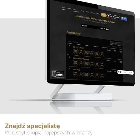
Znajdź specjalistę
Plebiscyt skupia najlepszych w branży