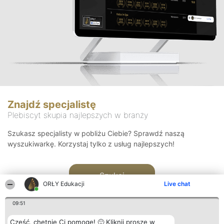
Znajdź specjalistę
Plebiscyt skupia najlepszych w branży
Szukasz specjalisty w pobliżu Ciebie? Sprawdź naszą
wyszukiwarkę. Korzystaj tylko z usług najlepszych!
Szukaj
ORŁY Edukacji
Live chat
09:51
Cześć, chętnie Ci pomogę! 🙂 Kliknij proszę w