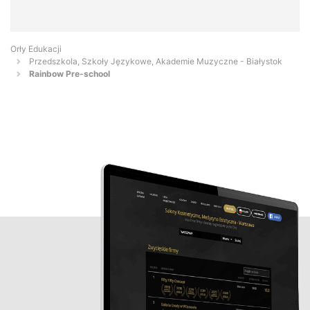
Orły Edukacji
Przedszkola, Szkoły Językowe, Akademie Muzyczne - Białystok
Rainbow Pre-school