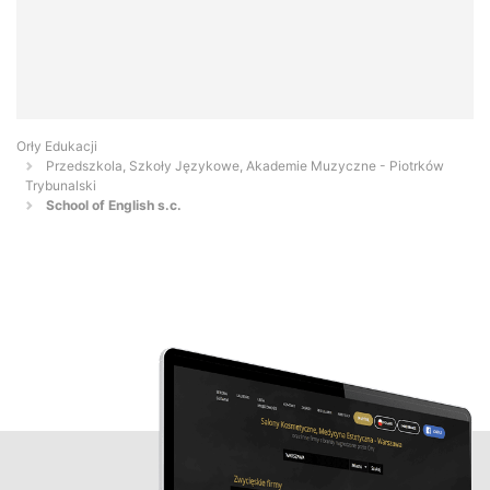
Orły Edukacji
Przedszkola, Szkoły Językowe, Akademie Muzyczne - Piotrków
Trybunalski
School of English s.c.