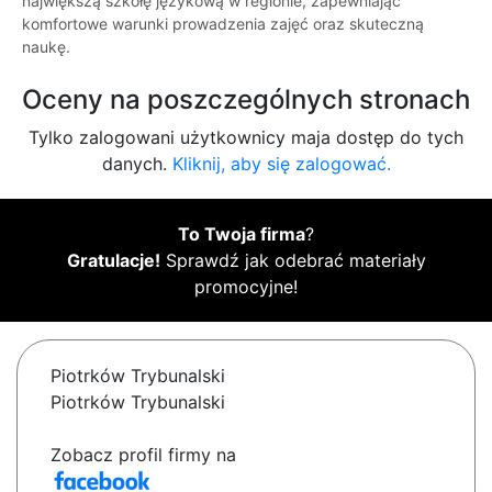
największą szkołę językową w regionie, zapewniając
komfortowe warunki prowadzenia zajęć oraz skuteczną
naukę.
Oceny na poszczególnych stronach
Tylko zalogowani użytkownicy maja dostęp do tych
danych.
Kliknij, aby się zalogować.
To Twoja firma
?
Gratulacje!
Sprawdź jak odebrać materiały
promocyjne!
Piotrków Trybunalski
Piotrków Trybunalski
Zobacz profil firmy na