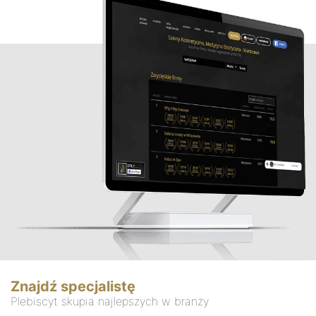
Znajdź specjalistę
Plebiscyt skupia najlepszych w branży