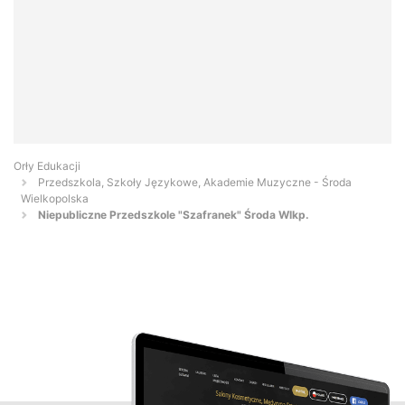
Orły Edukacji
Przedszkola, Szkoły Językowe, Akademie Muzyczne - Środa
Wielkopolska
Niepubliczne Przedszkole "Szafranek" Środa Wlkp.