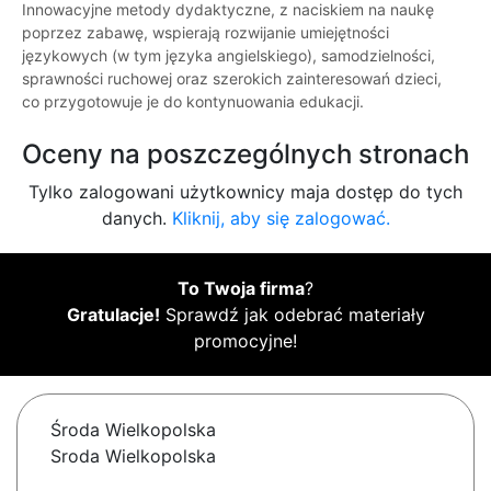
Innowacyjne metody dydaktyczne, z naciskiem na naukę
poprzez zabawę, wspierają rozwijanie umiejętności
językowych (w tym języka angielskiego), samodzielności,
sprawności ruchowej oraz szerokich zainteresowań dzieci,
co przygotowuje je do kontynuowania edukacji.
Oceny na poszczególnych stronach
Tylko zalogowani użytkownicy maja dostęp do tych
danych.
Kliknij, aby się zalogować.
To Twoja firma
?
Gratulacje!
Sprawdź jak odebrać materiały
promocyjne!
Środa Wielkopolska
Sroda Wielkopolska