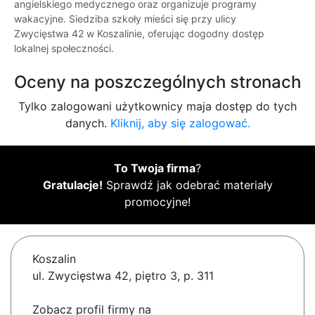
angielskiego medycznego oraz organizuje programy
wakacyjne. Siedziba szkoły mieści się przy ulicy
Zwycięstwa 42 w Koszalinie, oferując dogodny dostęp
lokalnej społeczności.
Oceny na poszczególnych stronach
Tylko zalogowani użytkownicy maja dostęp do tych
danych.
Kliknij, aby się zalogować.
To Twoja firma
?
Gratulacje!
Sprawdź jak odebrać materiały
promocyjne!
Koszalin
ul. Zwycięstwa 42, piętro 3, p. 311
Zobacz profil firmy na