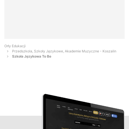
Orły Edukacji
Przedszkola, Szkoły Językowe, Akademie Muzyczne - Koszalin
Szkoła Językowa To Be