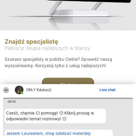
Znajdź specjalistę
Plebiscyt skupia najlepszych w branży
Szukasz specjalisty w pobliżu Ciebie? Sprawdź naszą
wyszukiwarkę. Korzystaj tylko z usług najlepszych!
Szukaj
ORŁY Edukacji
Live chat
08:00
Cześć, chętnie Ci pomogę! 🙂 Kliknij proszę w
odpowiedni temat rozmowy! 🙂
Organizator plebiscytu
Plebiscyt
Kontakt
Jestem Laureatem, chcę odebrać materiały
Bright Side Solutions sp. z o.
Laureaci
Kontakt