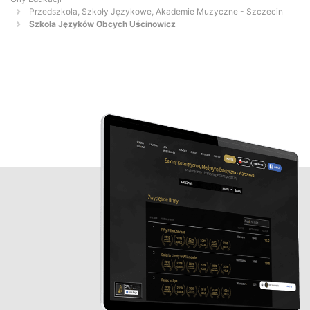
Przedszkola, Szkoły Językowe, Akademie Muzyczne - Szczecin
Szkoła Języków Obcych Uścinowicz