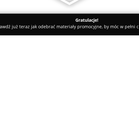
Gratulacje!
awdź już teraz jak odebrać materiały promocyjne, by móc w pełni c
ademie Muzyczne - Kraków
Szkoła Wokalno Aktorska
O firmie:
Szkoła Wokalno-Aktorska
w Kr
uznana placówka oświatowa, dz
się kształceniem kolejnych gen
oferta skierowana jest zarówno 
Pokaż więcej >>
umożliwiając każdej z tych gru
aktorskich. W ramach programu
śpiewu, ćwiczenia poprawiając
zadania aktorskie, które przyg