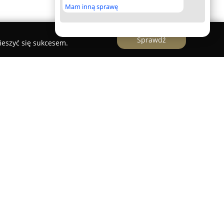
Mam inną sprawę
Sprawdź
ieszyć się sukcesem.
akowie, z siedzibą przy Al. Krasińskiego 20/5, to
iałająca nieprzerwanie od 1994 roku i zajmująca
eracji artystów scenicznych. Jej rozbudowana
do dzieci, młodzieży, jak i osób dorosłych,
p rozwijanie umiejętności wokalnych oraz
 nauczania przewidziano profesjonalne lekcje
e emisję głosu i dykcję, a także zaawansowane
otowują do pełnienia różnorodnych ról