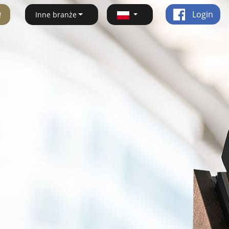
ę
Login
Inne branże