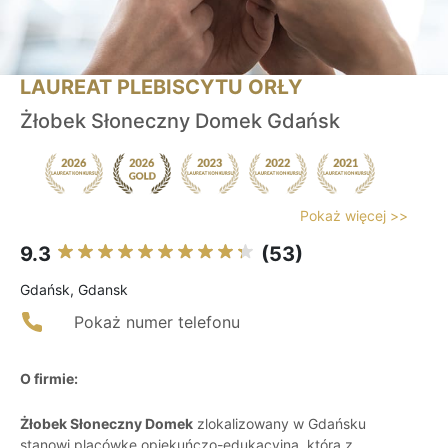
LAUREAT PLEBISCYTU ORŁY
Żłobek Słoneczny Domek Gdańsk
Pokaż więcej >>
9.3
(53)
Gdańsk, Gdansk
Pokaż numer telefonu
O firmie:
Żłobek Słoneczny Domek
zlokalizowany w Gdańsku
stanowi placówkę opiekuńczo-edukacyjną, która z