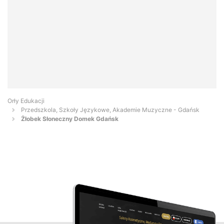
Orły Edukacji
Przedszkola, Szkoły Językowe, Akademie Muzyczne - Gdańsk
Żłobek Słoneczny Domek Gdańsk