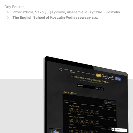
Orły Edukacji
Przedszkola, Szkoły Językowe, Akademie Muzyczne - Koszalin
The English School of Koszalin Podlaszewscy s.c.