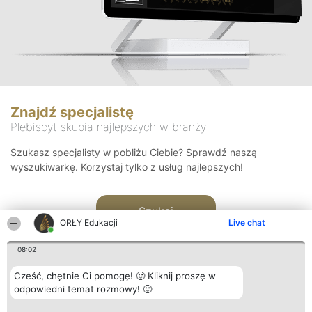
Znajdź specjalistę
Plebiscyt skupia najlepszych w branży
Szukasz specjalisty w pobliżu Ciebie? Sprawdź naszą
wyszukiwarkę. Korzystaj tylko z usług najlepszych!
Szukaj
ORŁY Edukacji
Live chat
08:02
Cześć, chętnie Ci pomogę! 🙂 Kliknij proszę w
odpowiedni temat rozmowy! 🙂