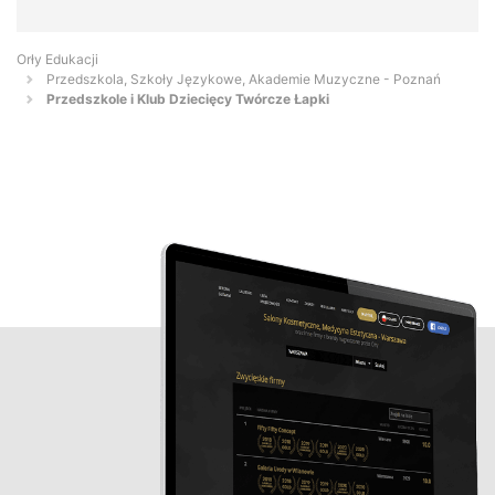
Orły Edukacji
Przedszkola, Szkoły Językowe, Akademie Muzyczne - Poznań
Przedszkole i Klub Dziecięcy Twórcze Łapki