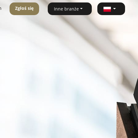
n
Zgłoś się
Inne branże