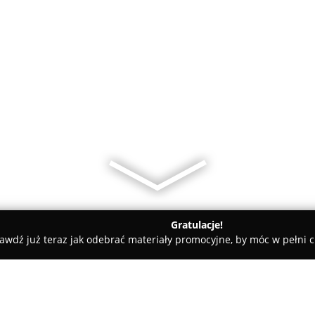
Gratulacje!
awdź już teraz jak odebrać materiały promocyjne, by móc w pełni c
ademie Muzyczne - Stargard
Przedszkole Integracyjne Tęczowa