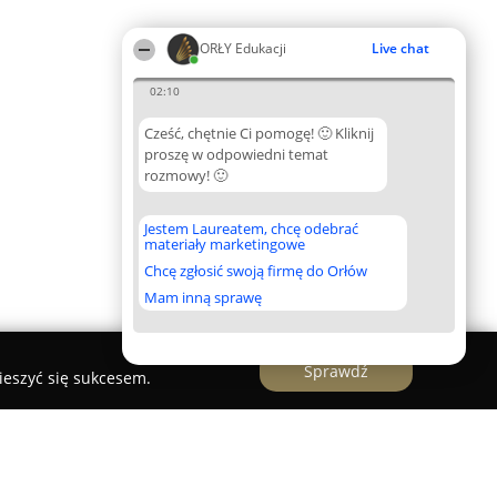
ORŁY Edukacji
Live chat
02:10
Cześć, chętnie Ci pomogę! 🙂 Kliknij
proszę w odpowiedni temat
rozmowy! 🙂
Jestem Laureatem, chcę odebrać
materiały marketingowe
Chcę zgłosić swoją firmę do Orłów
Mam inną sprawę
Sprawdź
ieszyć się sukcesem.
 Przygoda