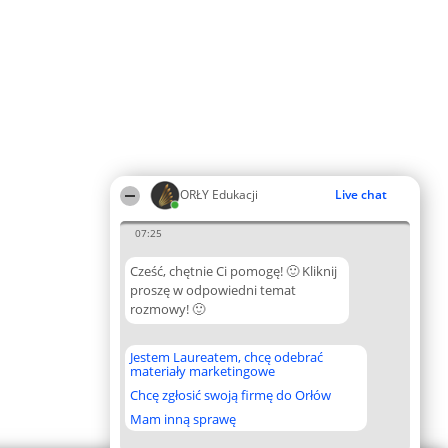
ORŁY Edukacji
Live chat
07:25
Cześć, chętnie Ci pomogę! 🙂 Kliknij
proszę w odpowiedni temat
rozmowy! 🙂
Jestem Laureatem, chcę odebrać
materiały marketingowe
Chcę zgłosić swoją firmę do Orłów
Mam inną sprawę