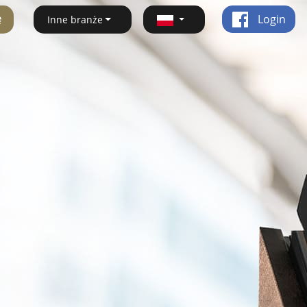
ę
Login
Inne branże