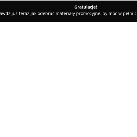
Gratulacje!
awdź już teraz jak odebrać materiały promocyjne, by móc w pełni c
ademie Muzyczne - Warszawa
Tęczowe Przedszkole
O firmie:
Na Targówku w Warszawie
Tęc
tradycję, zapewnia kameralne i
wspiera wszechstronny rozwój
jest kształtowanie poczucia wł
siebie oraz rozwijanie umieję
Jedną z charakterystycznych c
edukacyjny, oparty na innowac
Pozytywna Dyscyplina, Glottody
Ruchu Rozwijającego Sherborne