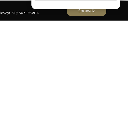
Sprawdź
ieszyć się sukcesem.
zowe Przedszkole
, posiadające dwudziestoletnią
 sprzyjające środowisko edukacyjne, które
 najmłodszych. Głównym zamierzeniem placówki
asnej wartości u dzieci, wzmacnianie ich pewności
tności rozumienia i panowania nad emocjami.
ech Tęczowego Przedszkola jest autorski program
yjnych metodach, takich jak Trening Uważności,
daktyka, a także wykorzystanie Metody Orffa i
, co pobudza dzieci do kreatywnego działania.