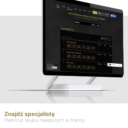
Znajdź specjalistę
Plebiscyt skupia najlepszych w branży