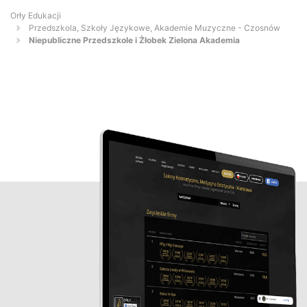
Orły Edukacji
Przedszkola, Szkoły Językowe, Akademie Muzyczne - Czosnów
Niepubliczne Przedszkole i Żłobek Zielona Akademia