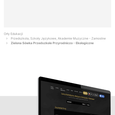
Orły Edukacji
Przedszkola, Szkoły Językowe, Akademie Muzyczne - Zamostne
Zielona Sówka Przedszkole Przyrodniczo - Ekologiczne