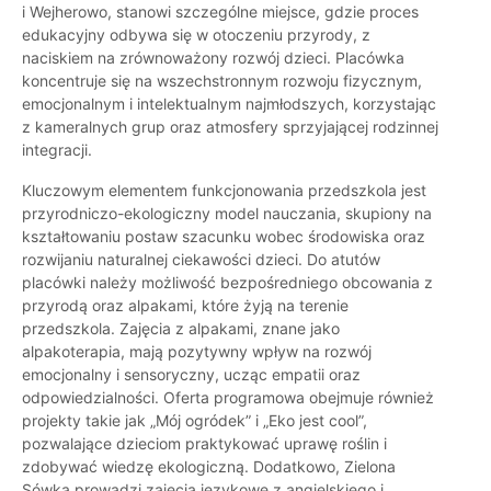
i Wejherowo, stanowi szczególne miejsce, gdzie proces
edukacyjny odbywa się w otoczeniu przyrody, z
naciskiem na zrównoważony rozwój dzieci. Placówka
koncentruje się na wszechstronnym rozwoju fizycznym,
emocjonalnym i intelektualnym najmłodszych, korzystając
z kameralnych grup oraz atmosfery sprzyjającej rodzinnej
integracji.
Kluczowym elementem funkcjonowania przedszkola jest
przyrodniczo-ekologiczny model nauczania, skupiony na
kształtowaniu postaw szacunku wobec środowiska oraz
rozwijaniu naturalnej ciekawości dzieci. Do atutów
placówki należy możliwość bezpośredniego obcowania z
przyrodą oraz alpakami, które żyją na terenie
przedszkola. Zajęcia z alpakami, znane jako
alpakoterapia, mają pozytywny wpływ na rozwój
emocjonalny i sensoryczny, ucząc empatii oraz
odpowiedzialności. Oferta programowa obejmuje również
projekty takie jak „Mój ogródek” i „Eko jest cool”,
pozwalające dzieciom praktykować uprawę roślin i
zdobywać wiedzę ekologiczną. Dodatkowo, Zielona
Sówka prowadzi zajęcia językowe z angielskiego i