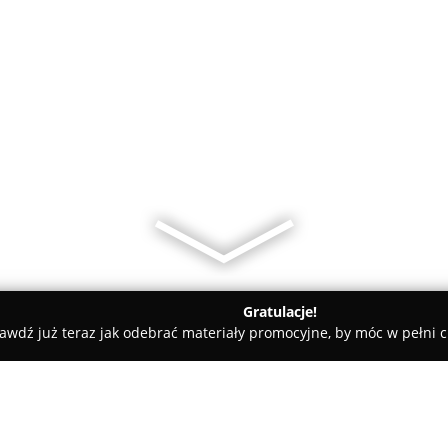
Gratulacje!
awdź już teraz jak odebrać materiały promocyjne, by móc w pełni c
ademie Muzyczne - Wilamowice
Żłobek "Maluszek" Stara Wieś