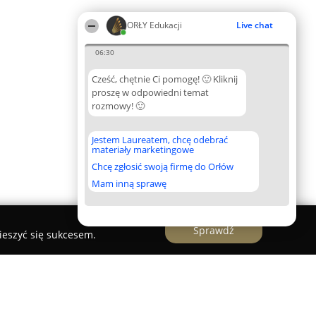
ORŁY Edukacji
Live chat
06:30
Cześć, chętnie Ci pomogę! 🙂 Kliknij
proszę w odpowiedni temat
rozmowy! 🙂
Jestem Laureatem, chcę odebrać
materiały marketingowe
Chcę zgłosić swoją firmę do Orłów
Mam inną sprawę
Sprawdź
ieszyć się sukcesem.