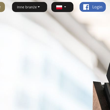
ę
Login
Inne branże