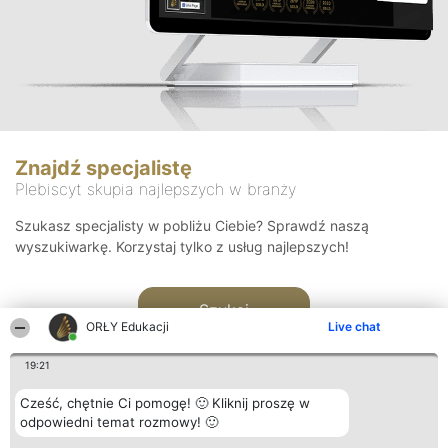
Znajdź specjalistę
Plebiscyt skupia najlepszych w branży
Szukasz specjalisty w pobliżu Ciebie? Sprawdź naszą
wyszukiwarkę. Korzystaj tylko z usług najlepszych!
Szukaj
ORŁY Edukacji
Live chat
19:21
Cześć, chętnie Ci pomogę! 🙂 Kliknij proszę w
odpowiedni temat rozmowy! 🙂