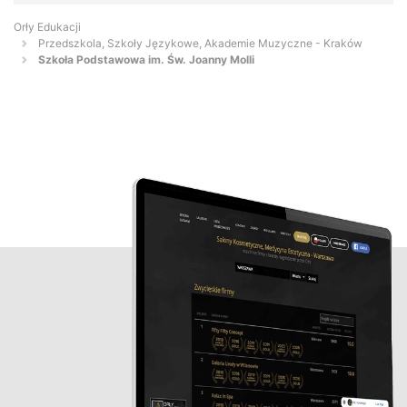
Orły Edukacji
Przedszkola, Szkoły Językowe, Akademie Muzyczne - Kraków
Szkoła Podstawowa im. Św. Joanny Molli