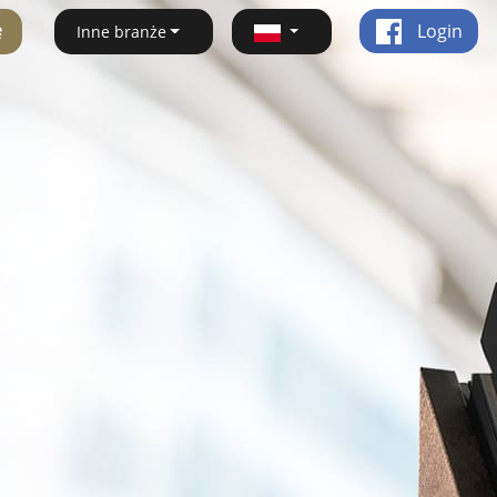
ę
Login
Inne branże