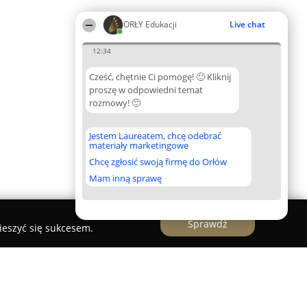
ORŁY Edukacji
Live chat
12:34
Cześć, chętnie Ci pomogę! 🙂 Kliknij
proszę w odpowiedni temat
rozmowy! 🙂
Jestem Laureatem, chcę odebrać
materiały marketingowe
Chcę zgłosić swoją firmę do Orłów
Mam inną sprawę
Sprawdź
ieszyć się sukcesem.
ademia Montessori"