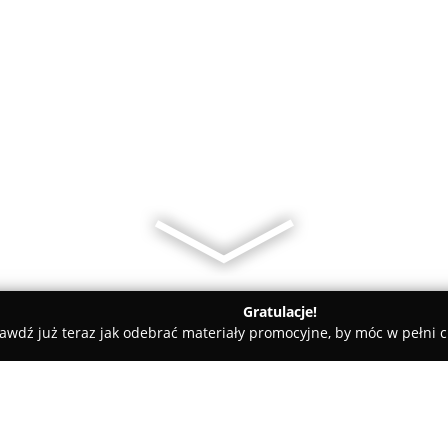
Gratulacje!
awdź już teraz jak odebrać materiały promocyjne, by móc w pełni c
ademie Muzyczne - Katowice
Prywatna Szkoła Podstawowa "Ak