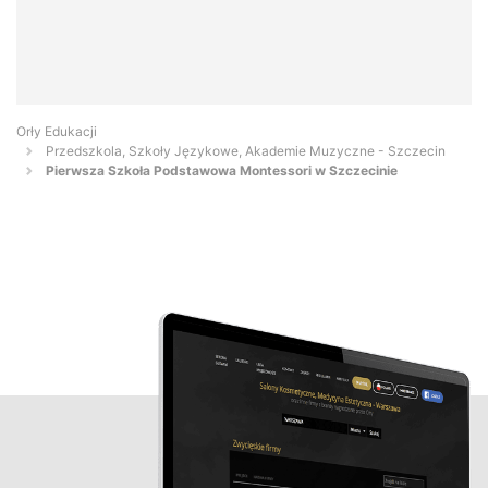
Orły Edukacji
Przedszkola, Szkoły Językowe, Akademie Muzyczne - Szczecin
Pierwsza Szkoła Podstawowa Montessori w Szczecinie