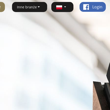
ę
Login
Inne branże