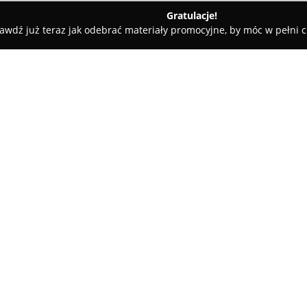
Gratulacje!
awdź już teraz jak odebrać materiały promocyjne, by móc w pełni c
ademie Muzyczne - Poznań
Omnibus Centrum Edukacyjne Pozn
nań
O firmie:
Omnibus Centrum Edukacyjn
znaczące doświadczenie w bra
kształcenia osób dorosłych. Pl
szkołę I stopnia oraz liceum og
Pokaż więcej >>
w tym takich zawodów jak opie
czy technik masażysta. W oferci
zawodowe i szkolenia, które o
pracy.
Centrum posiada uprawnienia 