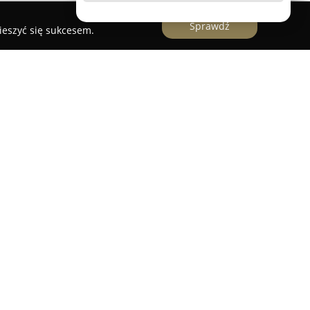
Sprawdź
ieszyć się sukcesem.
ań
e
funkcjonuje w Poznaniu od 1998 roku i posiada
nży edukacyjnej, ze szczególnym uwzględnieniem
acówka prowadzi szkołę policealną, branżową
ólnokształcące, oferując szeroki wybór kierunków,
kun medyczny, terapeuta zajęciowy, technik BHP
e znajdują się także specjalistyczne kursy
dpowiadają na bieżące zapotrzebowanie rynku
szkoły publicznej, umożliwiając tym samym