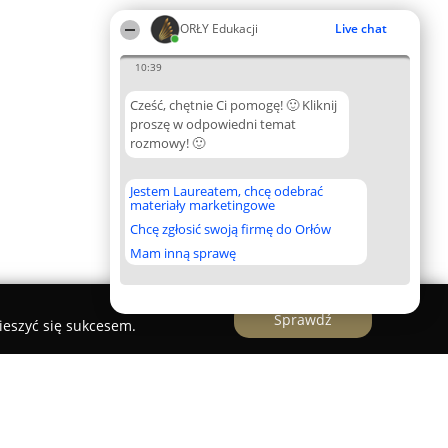
ORŁY Edukacji
Live chat
10:39
Cześć, chętnie Ci pomogę! 🙂 Kliknij
proszę w odpowiedni temat
rozmowy! 🙂
Jestem Laureatem, chcę odebrać
materiały marketingowe
Chcę zgłosić swoją firmę do Orłów
Mam inną sprawę
Sprawdź
ieszyć się sukcesem.
e z Oddziałami Dwujęzycznymi w Kutnie