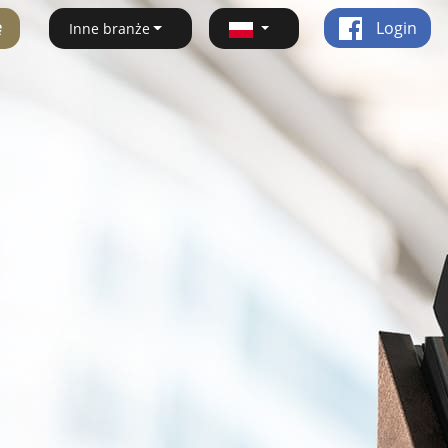
ę
Login
Inne branże